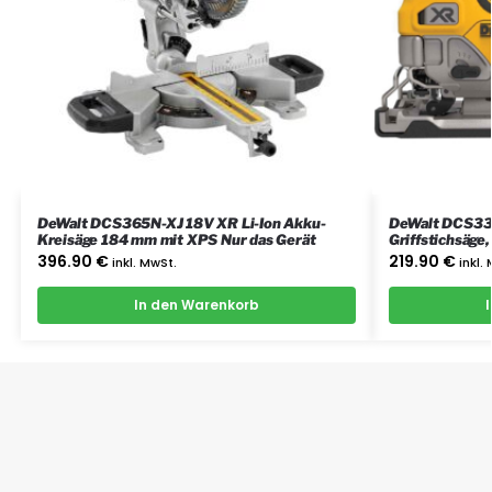
DeWalt DCS365N-XJ 18V XR Li-Ion Akku-
DeWalt DCS335
Kreisäge 184 mm mit XPS Nur das Gerät
396.90
€
219.90
€
inkl. MwSt.
inkl.
In den Warenkorb