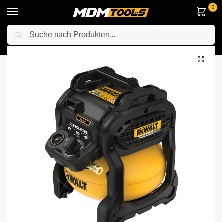
0
Suche
Startseite
Elektrowerkzeuge
Anderes Elektrowerkzeuge
Kompressor
/
/
/