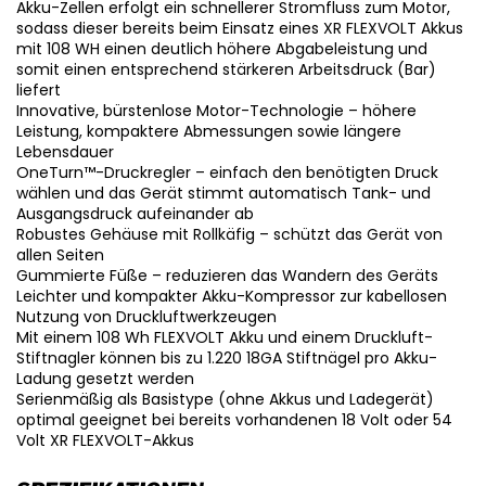
Akku-Zellen erfolgt ein schnellerer Stromfluss zum Motor,
sodass dieser bereits beim Einsatz eines XR FLEXVOLT Akkus
mit 108 WH einen deutlich höhere Abgabeleistung und
somit einen entsprechend stärkeren Arbeitsdruck (Bar)
liefert
Innovative, bürstenlose Motor-Technologie – höhere
Leistung, kompaktere Abmessungen sowie längere
Lebensdauer
OneTurn™-Druckregler – einfach den benötigten Druck
wählen und das Gerät stimmt automatisch Tank- und
Ausgangsdruck aufeinander ab
Robustes Gehäuse mit Rollkäfig – schützt das Gerät von
allen Seiten
Gummierte Füße – reduzieren das Wandern des Geräts
Leichter und kompakter Akku-Kompressor zur kabellosen
Nutzung von Druckluftwerkzeugen
Mit einem 108 Wh FLEXVOLT Akku und einem Druckluft-
Stiftnagler können bis zu 1.220 18GA Stiftnägel pro Akku-
Ladung gesetzt werden
Serienmäßig als Basistype (ohne Akkus und Ladegerät)
optimal geeignet bei bereits vorhandenen 18 Volt oder 54
Volt XR FLEXVOLT-Akkus