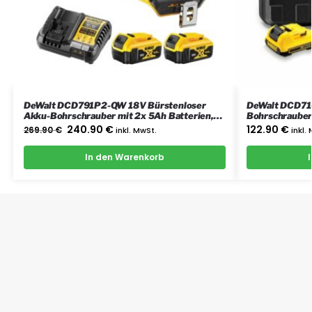
DeWalt DCD791P2-QW 18V Bürstenloser
DeWalt DCD71
Akku-Bohrschrauber mit 2x 5Ah Batterien,
Bohrschrauber 
Ladegerät und Koffer
Koffer
240.90
€
122.90
€
269.90
€
inkl. MwSt.
inkl.
In den Warenkorb