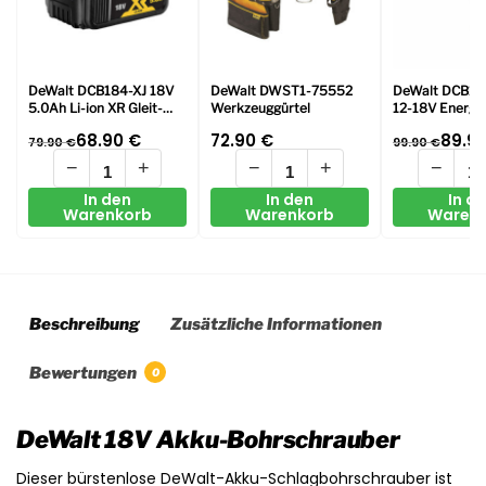
DeWalt DCB184-XJ 18V
DeWalt DWST1-75552
DeWalt DCB1
5.0Ah Li-ion XR Gleit-
Werkzeuggürtel
12-18V Energie
Batterie
DCB1104 Lade
68.90
€
72.90
€
89.9
79.90
€
99.90
€
1x DCB184 18V
Ionen Akku
−
+
−
+
−
In den
In den
In d
Warenkorb
Warenkorb
Waren
Beschreibung
Zusätzliche Informationen
Bewertungen
0
DeWalt 18V Akku-Bohrschrauber
Dieser bürstenlose DeWalt-Akku-Schlagbohrschrauber ist