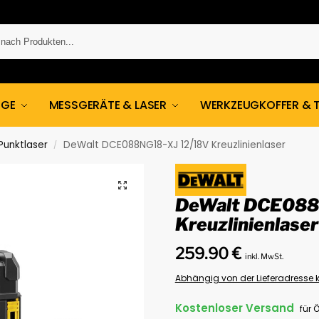
UGE
MESSGERÄTE & LASER
WERKZEUGKOFFER & 
 Punktlaser
DeWalt DCE088NG18-XJ 12/18V Kreuzlinienlaser
/
DeWalt DCE088
Kreuzlinienlaser
259.90
€
inkl. MwSt.
Abhängig von der Lieferadresse k
Kostenloser Versand
für 