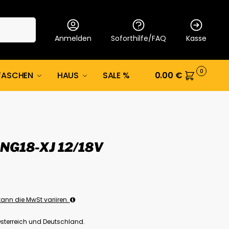
Suche
Anmelden
Soforthilfe/FAQ
Kasse
0
TASCHEN
HAUS
SALE %
0.00
€
NG18-XJ 12/18V
ann die MwSt variiren.
Österreich und Deutschland.