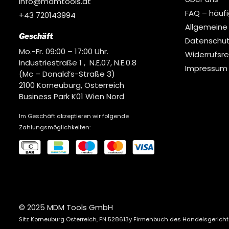
info@mdmtools.at
FAQ – häuf
+43 720143994
Allgemeine
Geschäft
Datenschut
Mo.-Fr. 09:00 – 17:00 Uhr.
Widerrufsr
Industriestraße 1 , N.E.07, N.E.0.8
Impressum
(Mc – Donald’s-Straße 3)
2100 Korneuburg, Österreich
Business Park K01 Wien Nord
Im Geschäft akzeptieren wir folgende
Zahlungsmöglichkeiten:
© 2025 MDM Tools GmbH
Sitz Korneuburg Österreich, FN 528613y Firmenbuch des Handelsgerich