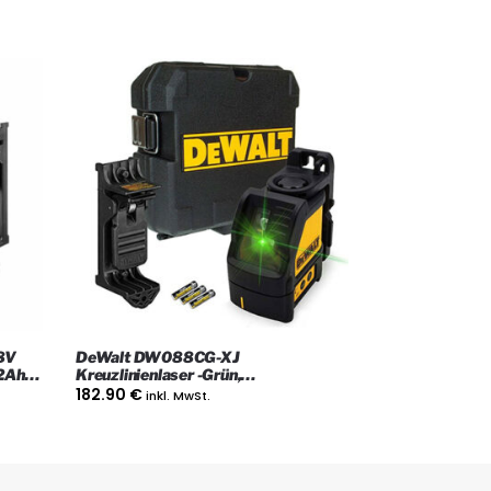
8V
DeWalt DW088CG-XJ
 2Ah
Kreuzlinienlaser -Grün,
Selbstnivellierender Kit
182.90
€
inkl. MwSt.