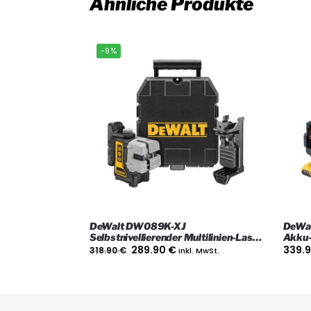
Ähnliche Produkte
-9%
DeWalt DW089K-XJ
DeWa
Selbstnivellierender Multilinien-Laser
Akku-
(1 x horizontal und 2 x vertikal)
Ladeg
289.90
€
339.
318.90
€
inkl. MwSt.