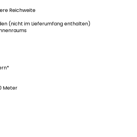
here Reichweite
en (nicht im Lieferumfang enthalten)
 Innenraums
ern*
0 Meter