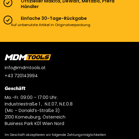
Offizieller Makita, DeWalt, Metabo, Pferd
Händler
Einfache 30-Tage-Rückgabe
Auf unbenutzte Artikel in Originalverpackung
info@mdmtools.at
+43 720143994
Geschäft
Mo.-Fr. 09:00 – 17:00 Uhr.
Industriestraße 1 , N.E.07, N.E.0.8
(Mc – Donald’s-Straße 3)
2100 Korneuburg, Österreich
Business Park K01 Wien Nord
Im Geschäft akzeptieren wir folgende Zahlungsmöglichkeiten: