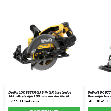
DeWalt DCS577N-XJ 54V XR bürstenlos
DeWalt DCS777
Akku-Kreissäge 190 mm, nur das Gerät
Kreissäge Nur 
377.90
€
508.90
€
inkl. MwSt.
inkl
In den Warenkorb