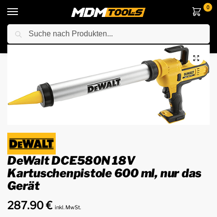
0
Suche
Startseite
Elektrowerkzeuge
Anderes Elektrowerkzeuge
Kartuschenpistollen
/
/
/
DeWalt DCE580N 18V
Kartuschenpistole 600 ml, nur das
Gerät
287.90
€
inkl. MwSt.