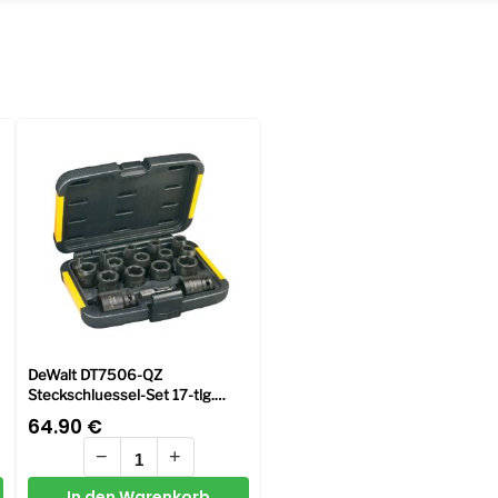
DeWalt DT7506-QZ
Steckschluessel-Set 17-tlg.
schlagf.
64.90
€
−
+
In den Warenkorb