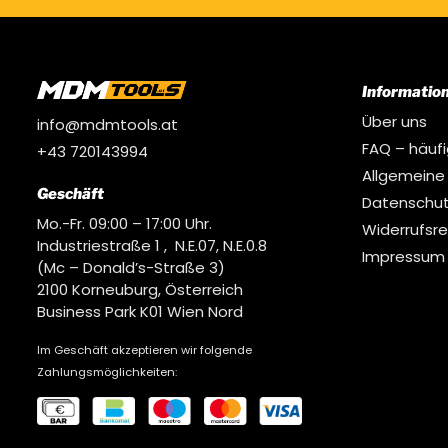
Informatio
Über uns
info@mdmtools.at
FAQ – häuf
+43 720143994
Allgemeine
Geschäft
Datenschut
Mo.-Fr. 09:00 – 17:00 Uhr.
Widerrufsr
Industriestraße 1 , N.E.07, N.E.0.8
Impressum
(Mc – Donald’s-Straße 3)
2100 Korneuburg, Österreich
Business Park K01 Wien Nord
Im Geschäft akzeptieren wir folgende
Zahlungsmöglichkeiten: