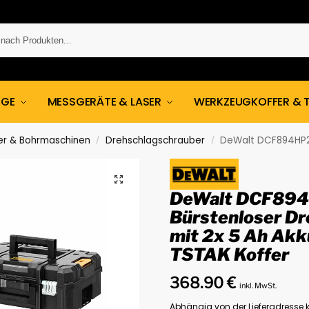
UGE
MESSGERÄTE & LASER
WERKZEUGKOFFER & 
er & Bohrmaschinen
Drehschlagschrauber
DeWalt DCF894HP2-QW 18V 1/2″ Bü
/
/
DeWalt DCF894
Bürstenloser Dr
mit 2x 5 Ah Akk
TSTAK Koffer
368.90
€
inkl. MwSt.
Abhängig von der Lieferadresse k