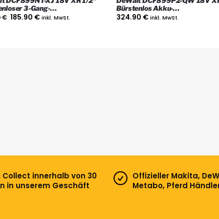
t DCF899NT-XJ 18V XR 1/2″
DeWalt DCF899P2-QW 18V XR
enloser 3-Gang-
Bürstenlos Akku-
chlagschrauber mit Koffer
Drehschlagschrauber mit 2x 5 
185.90
€
324.90
€
0
€
inkl. MwSt.
inkl. MwSt.
Akkus, Ladegerät und Koffer
& Collect innerhalb von 30
Offizieller Makita, DeW
n in unserem Geschäft
Metabo, Pferd Händle