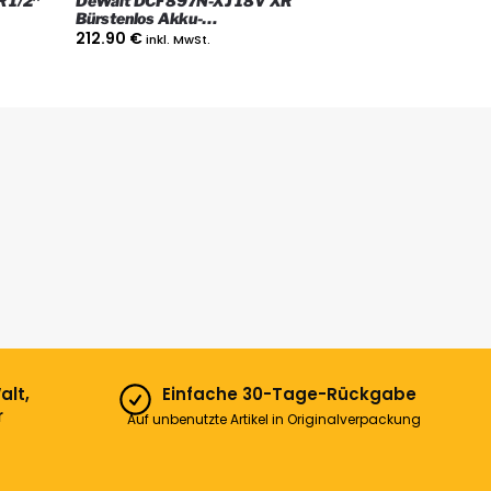
 1/2″
DeWalt DCF897N-XJ 18V XR
Bürstenlos Akku-
Ah
Drehschlagschrauber (3/4″), Nur das
212.90
€
inkl. MwSt.
Gerät
alt,
Einfache 30-Tage-Rückgabe
r
Auf unbenutzte Artikel in Originalverpackung