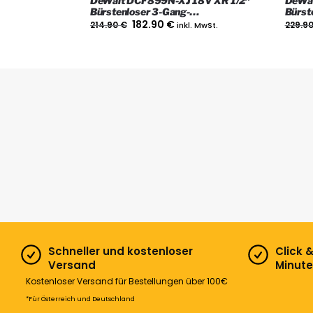
DeWalt DCF899N-XJ 18V XR 1/2″
DeWal
Bürstenloser 3-Gang-
Bürst
Drehschlagschrauber, nur das Gerät
Drehs
182.90
€
214.90
€
inkl. MwSt.
229.9
Schneller und kostenloser
Click 
Versand
Minute
Kostenloser Versand für Bestellungen über 100€
*Für Österreich und Deutschland