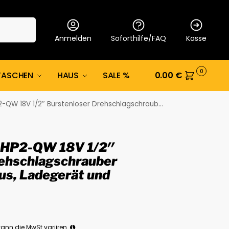
Suche
Anmelden
Soforthilfe/FAQ
Kasse
0
TASCHEN
HAUS
SALE %
0.00
€
rstenloser Drehschlagschrauber mit 2x 5 Ah Akkus, Ladegerät und TSTAK Koffer
HP2-QW 18V 1/2″
ehschlagschrauber
us, Ladegerät und
ann die MwSt variiren.