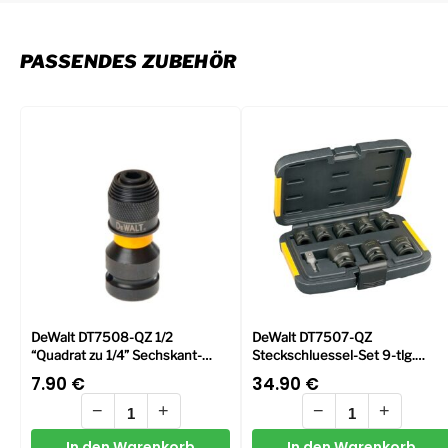
PASSENDES ZUBEHÖR
DeWalt DT7508-QZ 1/2
DeWalt DT7507-QZ
“Quadrat zu 1/4” Sechskant-
Steckschluessel-Set 9-tlg.
Konvertierungsadapter
schlagf.
7.90
€
34.90
€
−
+
−
+
In den Warenkorb
In den Warenkorb