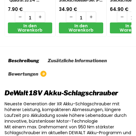
“Quadrat zu 1/4”
Steckschluessel-Set 9-
Steckschluesse
Sechskant-
tlg. schlagf.
tlg. schlagf.
7.90
€
34.90
€
64.90
€
Konvertierungsadapter
−
+
−
+
−
In den
In den
In d
Warenkorb
Warenkorb
Waren
Beschreibung
Zusätzliche Informationen
Bewertungen
0
DeWalt 18V Akku-Schlagschrauber
Neueste Generation der XR Akku-Schlagschrauber mit
höherer Leistung, kompakteren Abmessungen, längere
Laufzeit pro Akkuladung sowie höhere Lebensdauer durch
innovative, bürstenloser Motor-Technologie
Mit einem max. Drehmoment von 950 Nm stärkster
Schlagschrauber im aktuellen DEWALT Akku-Programm und