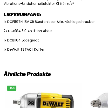
Vibrations-Unsicherheitsfaktor K1 5.9 m/s²
LIEFERUMFANG:
1x DCF897N 18V XR Bürstenloser Akku-Schlagschrauber
2x DCB184 5.0 Ah Li-ion Akkus
1x DCB1104 Ladegerät
1x DeWalt TSTAK II Koffer
Ähnliche Produkte
-15%