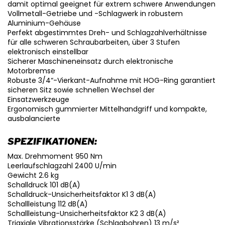
damit optimal geeignet für extrem schwere Anwendungen
Vollmetall-Getriebe und -Schlagwerk in robustem
Aluminium-Gehäuse
Perfekt abgestimmtes Dreh- und Schlagzahlverhältnisse
für alle schweren Schraubarbeiten, über 3 Stufen
elektronisch einstellbar
Sicherer Maschineneinsatz durch elektronische
Motorbremse
Robuste 3/4“-Vierkant-Aufnahme mit HOG-Ring garantiert
sicheren Sitz sowie schnellen Wechsel der
Einsatzwerkzeuge
Ergonomisch gummierter Mittelhandgriff und kompakte,
ausbalancierte
SPEZIFIKATIONEN:
Max. Drehmoment 950 Nm
Leerlaufschlagzahl 2400 U/min
Gewicht 2.6 kg
Schalldruck 101 dB(A)
Schalldruck-Unsicherheitsfaktor K1 3 dB(A)
Schallleistung 112 dB(A)
Schallleistung-Unsicherheitsfaktor K2 3 dB(A)
Triaxiale Vibrationsstärke (Schlagbohren) 13 m/s²