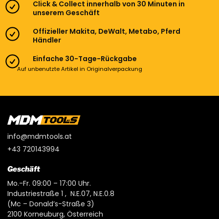
Click & Collect innerhalb von 30 Minuten in
unserem Geschäft
Offizieller Makita, DeWalt, Metabo, Pferd
Händler
Einfache 30-Tage-Rückgabe
Auf unbenutzte Artikel in Originalverpackung
info@mdmtools.at
+43 720143994
Geschäft
Mo.-Fr. 09:00 – 17:00 Uhr.
Industriestraße 1 , N.E.07, N.E.0.8
(Mc – Donald’s-Straße 3)
2100 Korneuburg, Österreich