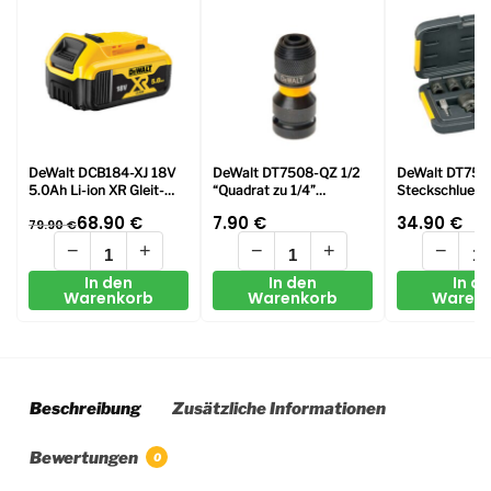
DeWalt DCB184-XJ 18V
DeWalt DT7508-QZ 1/2
DeWalt DT750
5.0Ah Li-ion XR Gleit-
“Quadrat zu 1/4”
Steckschluesse
Batterie
Sechskant-
tlg. schlagf.
68.90
€
7.90
€
34.90
€
79.90
€
Konvertierungsadapter
−
+
−
+
−
In den
In den
In d
Warenkorb
Warenkorb
Waren
Beschreibung
Zusätzliche Informationen
Bewertungen
0