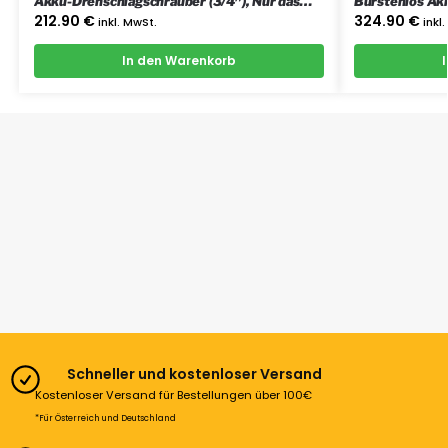
Akku-Drehschlagschrauber (3/4″), Nur das
Bürstenlos Ak
Gerät
5 Ah Akkus, La
212.90
€
324.90
€
inkl. MwSt.
inkl
In den Warenkorb
Schneller und kostenloser Versand
Kostenloser Versand für Bestellungen über 100€
*Für Österreich und Deutschland