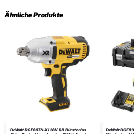
Ähnliche Produkte
DeWalt DCF897N-XJ 18V XR Bürstenlos
DeWalt DCF89