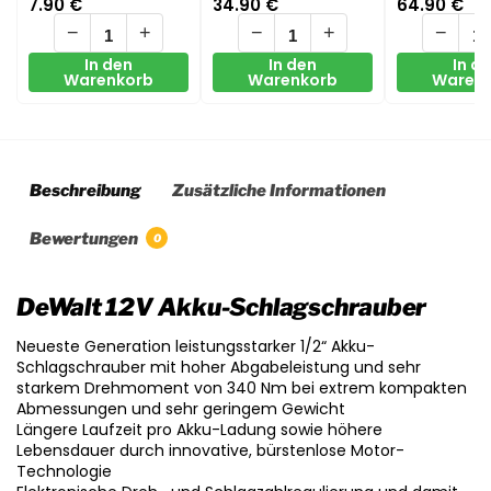
7.90
€
34.90
€
64.90
€
Konvertierungsadapter
−
+
−
+
−
In den
In den
In d
Warenkorb
Warenkorb
Waren
Beschreibung
Zusätzliche Informationen
Bewertungen
0
DeWalt 12V Akku-Schlagschrauber
Neueste Generation leistungsstarker 1/2“ Akku-
Schlagschrauber mit hoher Abgabeleistung und sehr
starkem Drehmoment von 340 Nm bei extrem kompakten
Abmessungen und sehr geringem Gewicht
Längere Laufzeit pro Akku-Ladung sowie höhere
Lebensdauer durch innovative, bürstenlose Motor-
Technologie