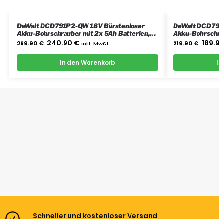
DeWalt DCD791P2-QW 18V Bürstenloser
DeWalt DCD79
Akku-Bohrschrauber mit 2x 5Ah Batterien,
Akku-Bohrschr
Ladegerät und Koffer
Ladegerät und 
240.90
€
189.
269.90
€
inkl. MwSt.
219.90
€
In den Warenkorb
Schneller und kostenloser Versand