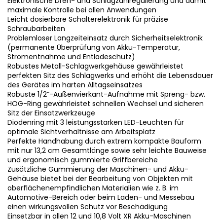
Elektronische Dreh- und Schlagzahlregulierung und damit
maximale Kontrolle bei allen Anwendungen
Leicht dosierbare Schalterelektronik für präzise
Schraubarbeiten
Problemloser Langzeiteinsatz durch Sicherheitselektronik
(permanente Überprüfung von Akku-Temperatur,
Stromentnahme und Entladeschutz)
Robustes Metall-Schlagwerkgehäuse gewährleistet
perfekten Sitz des Schlagwerks und erhöht die Lebensdauer
des Gerätes im harten Alltagseinsatzes
Robuste 1/2“-Außenvierkant-Aufnahme mit Spreng- bzw.
HOG-Ring gewährleistet schnellen Wechsel und sicheren
Sitz der Einsatzwerkzeuge
Diodenring mit 3 leistungsstarken LED-Leuchten für
optimale Sichtverhältnisse am Arbeitsplatz
Perfekte Handhabung durch extrem kompakte Bauform
mit nur 13,2 cm Gesamtlänge sowie sehr leichte Bauweise
und ergonomisch gummierte Griffbereiche
Zusätzliche Gummierung der Maschinen- und Akku-
Gehäuse bietet bei der Bearbeitung von Objekten mit
oberflächenempfindlichen Materialien wie z. B. im
Automotive-Bereich oder beim Laden- und Messebau
einen wirkungsvollen Schutz vor Beschädigung
Einsetzbar in allen 12 und 10,8 Volt XR Akku-Maschinen