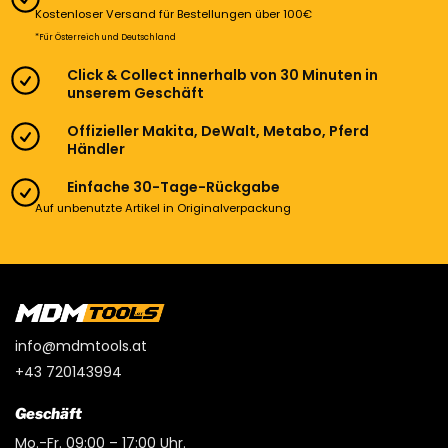
Kostenloser Versand für Bestellungen über 100€
*Für Österreich und Deutschland
Click & Collect innerhalb von 30 Minuten in
unserem Geschäft
Offizieller Makita, DeWalt, Metabo, Pferd
Händler
Einfache 30-Tage-Rückgabe
Auf unbenutzte Artikel in Originalverpackung
info@mdmtools.at
+43 720143994
Geschäft
Mo.-Fr. 09:00 – 17:00 Uhr.