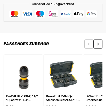
Sicherer Zahlungsverkehr
PASSENDES ZUBEHÖR
DeWalt DT7508-QZ 1/2
DeWalt DT7507-QZ
DeWalt DT750
“Quadrat zu 1/4”
Steckschluessel-Set 9-
Steckschluesse
Sechskant-
tlg. schlagf.
tlg. schlagf.