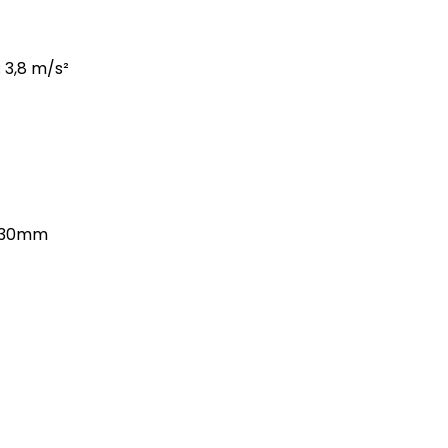
 3,8 m/s²
 230mm