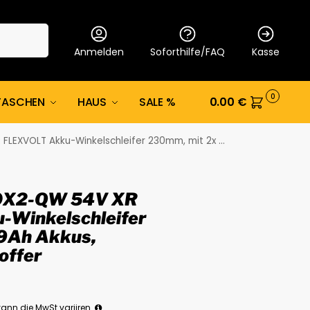
Suche
Anmelden
Soforthilfe/FAQ
Kasse
0
TASCHEN
HAUS
SALE %
0.00
€
Winkelschleifer 230mm, mit 2x 9Ah Akkus, Ladegerät und Koffer
0X2-QW 54V XR
Winkelschleifer
9Ah Akkus,
offer
ann die MwSt variiren.