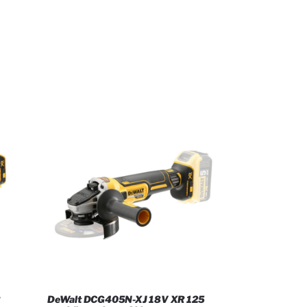
R
DeWalt DCG405N-XJ 18V XR 125