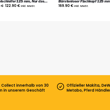
lschleifer 125 mm, Nur das
Bürstenloser Flachkopf 125 m
Akku-Winkelschleifer, nur das 
122.90
€
169.90
€
0
€
inkl. MwSt.
inkl. MwSt.
& Collect innerhalb von 30
Offizieller Makita, DeW
n in unserem Geschäft
Metabo, Pferd Händle