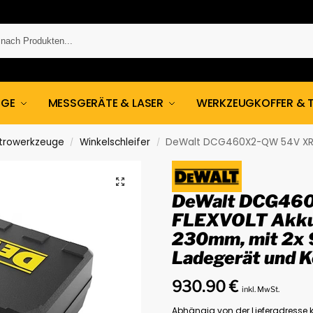
UGE
MESSGERÄTE & LASER
WERKZEUGKOFFER & 
ktrowerkzeuge
Winkelschleifer
DeWalt DCG460X2-QW 54V XR FLEXVOLT Akku-
/
/
DeWalt DCG46
FLEXVOLT Akku-
230mm, mit 2x 
Ladegerät und K
930.90
€
inkl. MwSt.
Abhängig von der Lieferadresse k