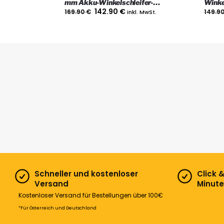
mm Akku-Winkelschleifer-
Winke
Paddelschalter, Nur das Gerät
Gerät
142.90
€
169.90
€
inkl. MwSt.
149.9
Schneller und kostenloser
Click 
Versand
Minute
Kostenloser Versand für Bestellungen über 100€
*Für Österreich und Deutschland