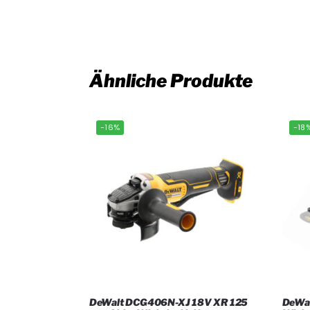
Ähnliche Produkte
-16%
-18
DeWalt DCG406N-XJ 18V XR 125
DeWa