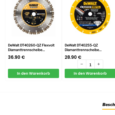
DeWalt DT40260-QZ Flexvolt
DeWalt DT40255-QZ
Diamanttrennscheibe
Diamanttrennscheibe
230/22.2mm
230×1.5mm
36.90
€
28.90
€
−
+
In den Warenkorb
In den Warenkorb
Besch