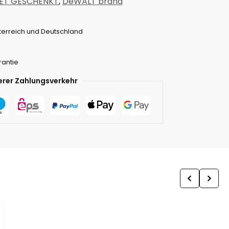
ET GESCHENKT
,
DeWALT brand
terreich und Deutschland
rantie
erer Zahlungsverkehr