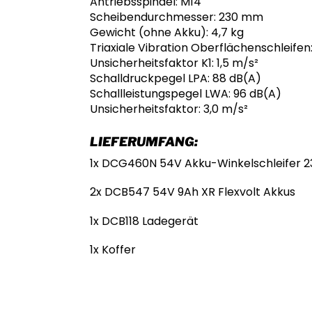
Antriebsspindel: M14
Scheibendurchmesser: 230 mm
Gewicht (ohne Akku): 4,7 kg
Triaxiale Vibration Oberflächenschleifen:
Unsicherheitsfaktor K1: 1,5 m/s²
Schalldruckpegel LPA: 88 dB(A)
Schallleistungspegel LWA: 96 dB(A)
Unsicherheitsfaktor: 3,0 m/s²
LIEFERUMFANG:
1x DCG460N 54V Akku-Winkelschleifer
2x DCB547 54V 9Ah XR Flexvolt Akkus
1x DCB118 Ladegerät
1x Koffer