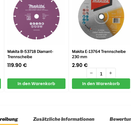
Makita B-53718 Diamant-
Makita E-13764 Trennscheibe
Trennscheibe
230 mm
119.90
€
2.90
€
−
+
In den Warenkorb
In den Warenkorb
reibung
Zusätzliche Informationen
Bewertu