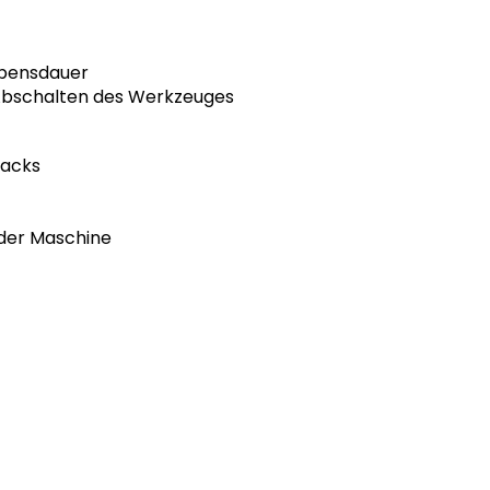
ebensdauer
 Abschalten des Werkzeuges
backs
 der Maschine