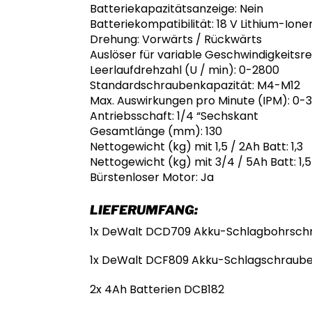
Batteriekapazitätsanzeige: Nein
Batteriekompatibilität: 18 V Lithium-Ione
Drehung: Vorwärts / Rückwärts
Auslöser für variable Geschwindigkeitsre
Leerlaufdrehzahl (U / min): 0-2800
Standardschraubenkapazität: M4-M12
Max. Auswirkungen pro Minute (IPM): 0-
Antriebsschaft: 1/4 “Sechskant
Gesamtlänge (mm): 130
Nettogewicht (kg) mit 1,5 / 2Ah Batt: 1,3
Nettogewicht (kg) mit 3/4 / 5Ah Batt: 1,5
Bürstenloser Motor: Ja
LIEFERUMFANG:
1x DeWalt DCD709 Akku-Schlagbohrsch
1x DeWalt DCF809 Akku-Schlagschraub
2x 4Ah Batterien DCB182