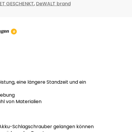
ET GESCHENKT
,
DeWALT brand
ngen
0
stung, eine längere Standzeit und ein
gebung
hl von Materialien
n Akku-Schlagschrauber gelangen können