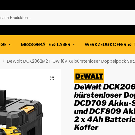
UGE
MESSGERÄTE & LASER
WERKZEUGKOFFER & 
t
DeWalt DCK2062M2T-QW 18V XR bürstenloser Doppelpack Set, DCD709 Akku-Schlagbohrschrauber un
/
DeWalt DCK20
bürstenloser Do
DCD709 Akku-S
und DCF809 Akk
2 x 4Ah Batteri
Koffer