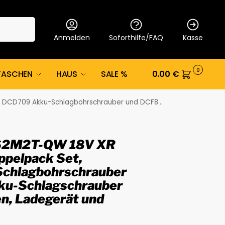
Suche
Anmelden
Soforthilfe/FAQ
Kasse
0
TASCHEN
HAUS
SALE %
0.00
€
d DCF809 Akku-Schlagschrauber 2 x 4Ah Batterien, Ladegerät und Koffer
62M2T-QW 18V XR
ppelpack Set,
chlagbohrschrauber
u-Schlagschrauber
en, Ladegerät und