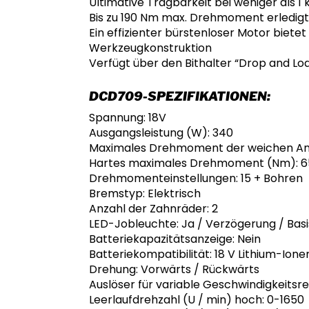
Ultimative Tragbarkeit bei weniger als 
Bis zu 190 Nm max. Drehmoment erledig
Ein effizienter bürstenloser Motor biete
Werkzeugkonstruktion
Verfügt über den Bithalter “Drop and Lo
DCD709-SPEZIFIKATIONEN:
Spannung: 18V
Ausgangsleistung (W): 340
Maximales Drehmoment der weichen An
Hartes maximales Drehmoment (Nm): 6
Drehmomenteinstellungen: 15 + Bohren
Bremstyp: Elektrisch
Anzahl der Zahnräder: 2
LED-Jobleuchte: Ja / Verzögerung / Ba
Batteriekapazitätsanzeige: Nein
Batteriekompatibilität: 18 V Lithium-Ione
Drehung: Vorwärts / Rückwärts
Auslöser für variable Geschwindigkeitsre
Leerlaufdrehzahl (U / min) hoch: 0-1650