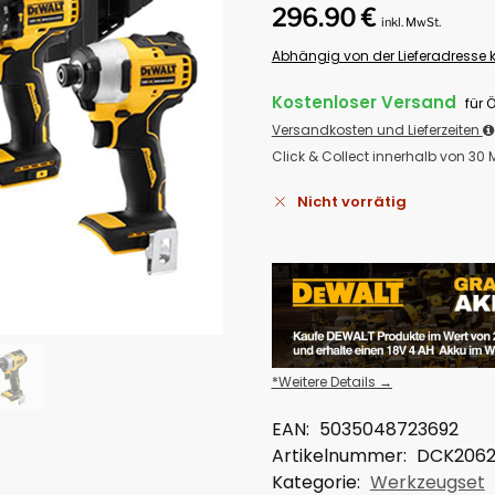
296.90
€
inkl. MwSt.
Abhängig von der Lieferadresse k
Kostenloser Versand
für 
Versandkosten und Lieferzeiten
Click & Collect innerhalb von 30
Nicht vorrätig
*Weitere Details →
EAN:
5035048723692
Artikelnummer:
DCK206
Kategorie:
Werkzeugset