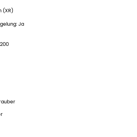
n (XR)
gelung: Ja
3200
rauber
er