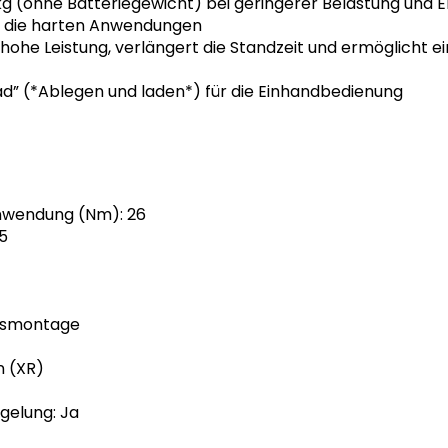
1 kg (ohne Batteriegewicht) bei geringerer Belastung und
t die harten Anwendungen
t hohe Leistung, verlängert die Standzeit und ermöglicht e
ad” (*Ablegen und laden*) für die Einhandbedienung
wendung (Nm): 26
5
sismontage
n (XR)
gelung: Ja