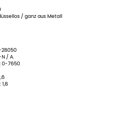
0
üssellos / ganz aus Metall
0-28050
N / A.
: 0-7650
1,6
 1,8