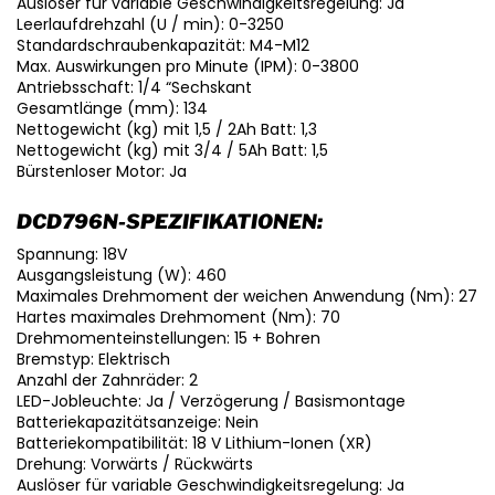
Auslöser für variable Geschwindigkeitsregelung: Ja
Leerlaufdrehzahl (U / min): 0-3250
Standardschraubenkapazität: M4-M12
Max. Auswirkungen pro Minute (IPM): 0-3800
Antriebsschaft: 1/4 “Sechskant
Gesamtlänge (mm): 134
Nettogewicht (kg) mit 1,5 / 2Ah Batt: 1,3
Nettogewicht (kg) mit 3/4 / 5Ah Batt: 1,5
Bürstenloser Motor: Ja
DCD796N-SPEZIFIKATIONEN:
Spannung: 18V
Ausgangsleistung (W): 460
Maximales Drehmoment der weichen Anwendung (Nm): 27
Hartes maximales Drehmoment (Nm): 70
Drehmomenteinstellungen: 15 + Bohren
Bremstyp: Elektrisch
Anzahl der Zahnräder: 2
LED-Jobleuchte: Ja / Verzögerung / Basismontage
Batteriekapazitätsanzeige: Nein
Batteriekompatibilität: 18 V Lithium-Ionen (XR)
Drehung: Vorwärts / Rückwärts
Auslöser für variable Geschwindigkeitsregelung: Ja