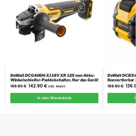
DeWalt DCG406N-XJ 18V XR 125 mm Akku-
DeWalt DCB54
Winkelschleifer-Paddelschalter, Nur das Gerät
Konvertierbar
Batterie
142.90
€
136.
169.90
€
inkl. MwSt.
159.90
€
In den Warenkorb