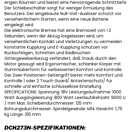
engen Räumen und bietet eine hervorragende Schnitttiefe
Der Schiebeschalter sorgt für weniger Ermüdung des
Benutzers. Der eingebaute Null-Volt-Auslöser schützt vor
versehentlichem Starten, wenn eine neue Batterie
eingelegt wird
Die elektronische Bremse hat eine Bremszeit von <2
Sekunden, wenn der Abzug losgelassen wird, um
versehentlichen Kontakt und Verletzungen zu vermeiden
Konstante Kupplung und E-Kupplung schützen vor
Rückschlägen, Schnitten und Radbrüchen
Gittergewebenbezug verhindert, daß Staub durch den
Motor gesaugt wird Ergonomischer, schlanker Körper mit
Gummiüberform für verbesserten Komfort und Kontrolle
Der Zwei-Positionen-Seitengriff bietet mehr Komfort und
Kontrolle 1 oder 2 Touch Guard/ Antastenschutz/ für
schnelle und einfache schlüssellose Einstellung
SPECIFICATIONS: Spannung: 18V Leistungsaufnahme: 1000
Watt Ausgangsleistung: 800 Watt Leerlaufdrehzahl: 9000 U
/ min Max. Scheibendurchmesser: 125 mm
Bohrungsdurchmesser: Spindelgewinde: M14 Gewicht: 1,75
kg Länge: 310 mm
DCH273N-SPEZIFIKATIONEN: