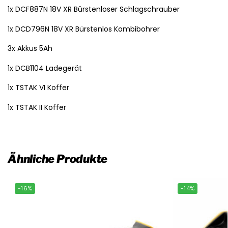
1x DCF887N 18V XR Bürstenloser Schlagschrauber
1x DCD796N 18V XR Bürstenlos Kombibohrer
3x Akkus 5Ah
1x DCB1104 Ladegerät
1x TSTAK VI Koffer
1x TSTAK II Koffer
Ähnliche Produkte
-16%
-14%