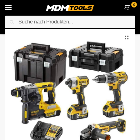
0
Suche
Startseite
Elektrowerkzeuge
Werkzeugset
DeWalt DCK422P3T-QW 18V – DCD796 + DCF887 + DCG405 + DCH273 Elektrowerkzeuge Set
/
/
/