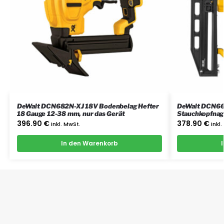
DeWalt DCN682N-XJ 18V Bodenbelag Hefter
DeWalt DCN66
18 Gauge 12-38 mm, nur das Gerät
Stauchkopfnagl
396.90
€
378.90
€
inkl. MwSt.
inkl
In den Warenkorb