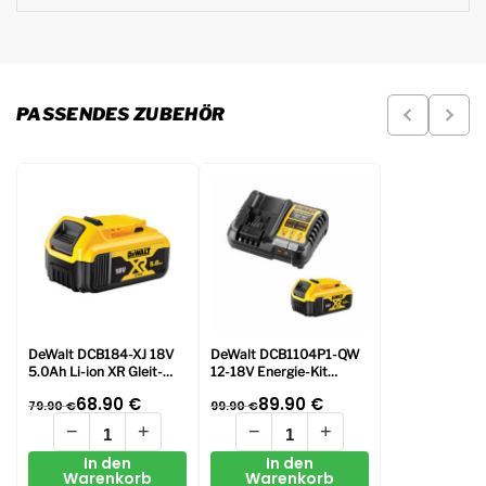
PASSENDES ZUBEHÖR
DeWalt DCB184-XJ 18V
DeWalt DCB1104P1-QW
5.0Ah Li-ion XR Gleit-
12-18V Energie-Kit
Batterie
DCB1104 Ladegerät und
68.90
€
89.90
€
79.90
€
99.90
€
1x DCB184 18V 5Ah Li-
Ionen Akku
−
+
−
+
In den
In den
Warenkorb
Warenkorb