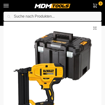
0
Suche
Startseite
Elektrowerkzeuge
Anderes Elektrowerkzeuge
Tacker / Nagelpistole
/
/
/