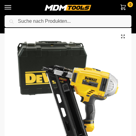
0
Suche
Startseite
Elektrowerkzeuge
Anderes Elektrowerkzeuge
Tacker / Nagelpistole
/
/
/