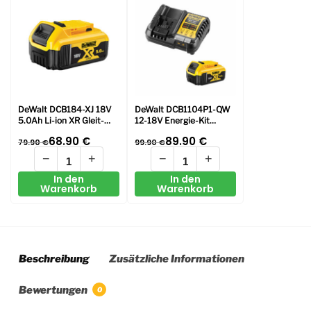
DeWalt DCB184-XJ 18V
DeWalt DCB1104P1-QW
5.0Ah Li-ion XR Gleit-
12-18V Energie-Kit
Batterie
DCB1104 Ladegerät und
68.90
€
89.90
€
79.90
€
99.90
€
1x DCB184 18V 5Ah Li-
Ionen Akku
−
+
−
+
In den
In den
Warenkorb
Warenkorb
Beschreibung
Zusätzliche Informationen
Bewertungen
0