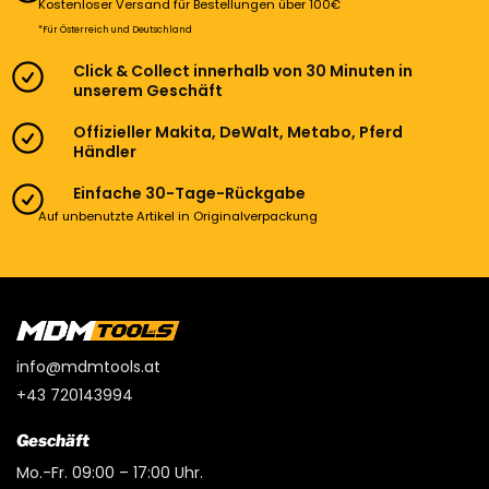
Kostenloser Versand für Bestellungen über 100€
*Für Österreich und Deutschland
Click & Collect innerhalb von 30 Minuten in
unserem Geschäft
Offizieller Makita, DeWalt, Metabo, Pferd
Händler
Einfache 30-Tage-Rückgabe
Auf unbenutzte Artikel in Originalverpackung
info@mdmtools.at
+43 720143994
Geschäft
Mo.-Fr. 09:00 – 17:00 Uhr.