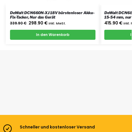
DeWalt DCN660N-XJ 18V bürstenloser Akku-
DeWalt DCN680
Fix-Tacker, Nur das Gerät
15-54 mm, nur
298.90
€
415.90
€
339.90
€
inkl. MwSt.
inkl.
In den Warenkorb
Schneller und kostenloser Versand