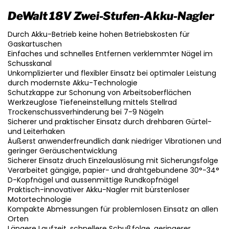
DeWalt 18V Zwei-Stufen-Akku-Nagler
Durch Akku-Betrieb keine hohen Betriebskosten für
Gaskartuschen
Einfaches und schnelles Entfernen verklemmter Nägel im
Schusskanal
Unkomplizierter und flexibler Einsatz bei optimaler Leistung
durch modernste Akku-Technologie
Schutzkappe zur Schonung von Arbeitsoberflächen
Werkzeuglose Tiefeneinstellung mittels Stellrad
Trockenschussverhinderung bei 7-9 Nägeln
Sicherer und praktischer Einsatz durch drehbaren Gürtel-
und Leiterhaken
Äußerst anwenderfreundlich dank niedriger Vibrationen und
geringer Geräuschentwicklung
Sicherer Einsatz druch Einzelauslösung mit Sicherungsfolge
Verarbeitet gängige, papier- und drahtgebundene 30°-34°
D-Kopfnägel und aussenmittige Rundkopfnägel
Praktisch-innovativer Akku-Nagler mit bürstenloser
Motortechnologie
Kompakte Abmessungen für problemlosen Einsatz an allen
Orten
Längere Laufzeit, schnellere Schußfolge, geringerer