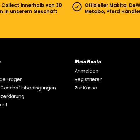
& Collect innerhalb von 30
Offizieller Makita, DeW
n in unserem Geschäft
Metabo, Pferd Händle
n
Mein Konto
Anmelden
ige Fragen
Registrieren
 Geschäftsbedingungen
Zur Kasse
zerklärung
echt