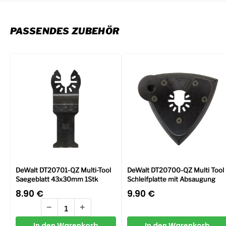
PASSENDES ZUBEHÖR
DeWalt DT20701-QZ Multi-Tool
DeWalt DT20700-QZ Multi Tool
Saegeblatt 43x30mm 1Stk
Schleifplatte mit Absaugung
8.90
€
9.90
€
−
+
In den Warenkorb
In den Warenkorb