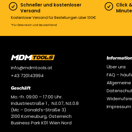
Schneller und kostenloser
Click 
Versand
Minute
Kostenloser Versand für Bestellungen über 100€
*Für Österreich und Deutschland
Informatio
Über uns
info@mdmtools.at
FAQ – häuf
+43 720143994
Allgemeine
Geschäft
Datenschut
Mo.-Fr. 09:00 – 17:00 Uhr.
Widerrufsr
Industriestraße 1 , N.E.07, N.E.0.8
Impressum
(Mc – Donald’s-Straße 3)
2100 Korneuburg, Österreich
Business Park K01 Wien Nord