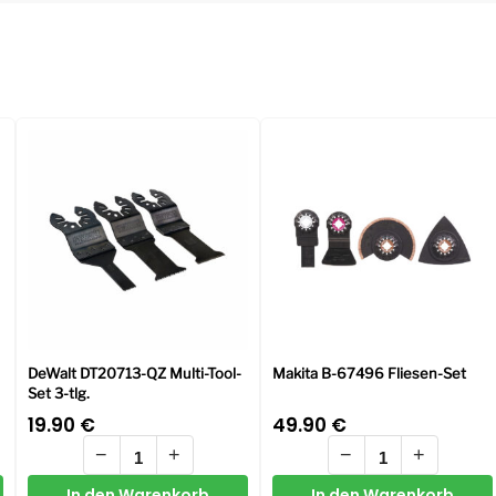
DeWalt DT20713-QZ Multi-Tool-
Makita B-67496 Fliesen-Set
Set 3-tlg.
19.90
€
49.90
€
−
+
−
+
In den Warenkorb
In den Warenkorb