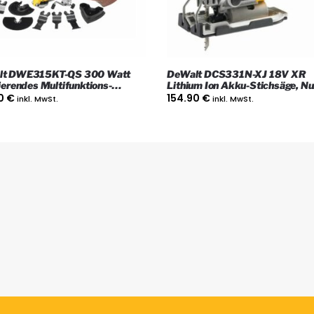
lt DWE315KT-QS 300 Watt
DeWalt DCS331N-XJ 18V XR
ierendes Multifunktions-
Lithium Ion Akku-Stichsäge, Nu
eug mit Koffer
Gerät
90
€
154.90
€
inkl. MwSt.
inkl. MwSt.