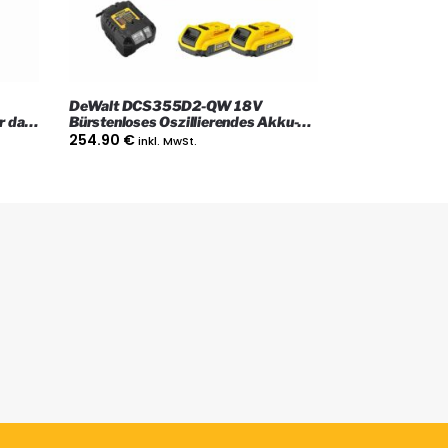
DeWalt DCS355D2-QW 18V
r das
Bürstenloses Oszillierendes Akku-
Kombi-Gerät mit Zubehör, 2x 2Ah
254.90
€
inkl. MwSt.
Batterien, Ladegerät und Koffer