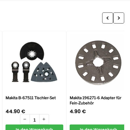
Makita B-67511 Tischler-Set
Makita 196271-6 Adapter für
Fein-Zubehör
44.90
€
4.90
€
−
+
In den Warenkorb
In den Warenkorb