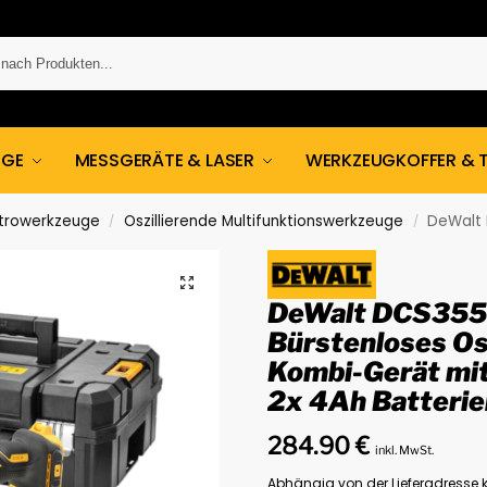
UGE
MESSGERÄTE & LASER
WERKZEUGKOFFER & 
ktrowerkzeuge
Oszillierende Multifunktionswerkzeuge
DeWalt DCS355M2-
/
/
DeWalt DCS35
Bürstenloses Os
Kombi-Gerät mit
2x 4Ah Batterie
284.90
€
inkl. MwSt.
Abhängig von der Lieferadresse k