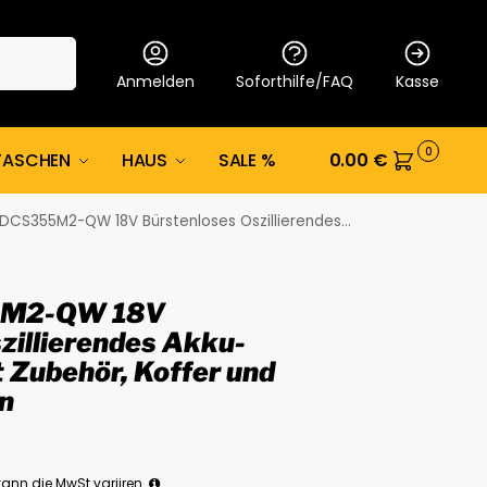
Suche
Anmelden
Soforthilfe/FAQ
Kasse
0
TASCHEN
HAUS
SALE %
0.00
€
QW 18V Bürstenloses Oszillierendes Akku-Kombi-Gerät mit Zubehör, Koffer und 2x 4Ah Batterien
5M2-QW 18V
zillierendes Akku-
 Zubehör, Koffer und
n
ann die MwSt variiren.