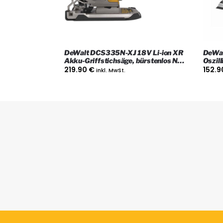
DeWalt DCS335N-XJ 18V Li-ion XR
DeWa
Akku-Griffstichsäge, bürstenlos Nur
Oszill
das Gerät
Werkz
219.90
€
152.
inkl. MwSt.