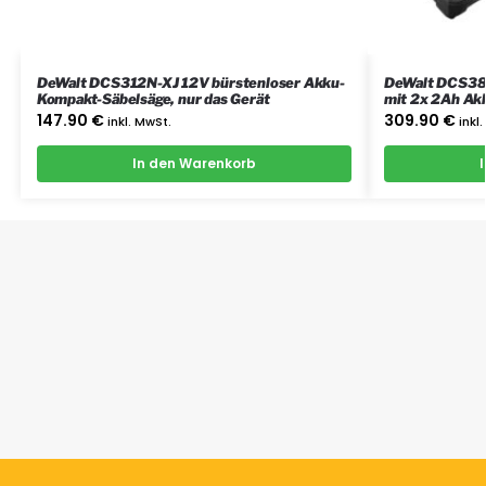
DeWalt DCS312N-XJ 12V bürstenloser Akku-
DeWalt DCS38
Kompakt-Säbelsäge, nur das Gerät
mit 2x 2Ah Akk
147.90
€
309.90
€
inkl. MwSt.
inkl
In den Warenkorb