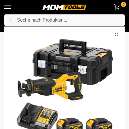
0
Suche
Startseite
Elektrowerkzeuge
Sägen
Säbelsägen
DeWalt DCS382M2-QW 18V Akku-Säbelsäge mit 2x 4Ah Akkus, Ladegerät und Koffer
/
/
/
/