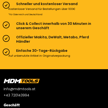
Schneller und kostenloser Versand
Kostenloser Versand für Bestellungen über 100€
*Für Österreich und Deutschland
Click & Collect innerhalb von 30 Minuten in
unserem Geschäft
Offizieller Makita, DeWalt, Metabo, Pferd
Händler
Einfache 30-Tage-Rückgabe
Auf unbenutzte Artikel in Originalverpackung
info@mdmtools.at
+43 720143994
Geschäft