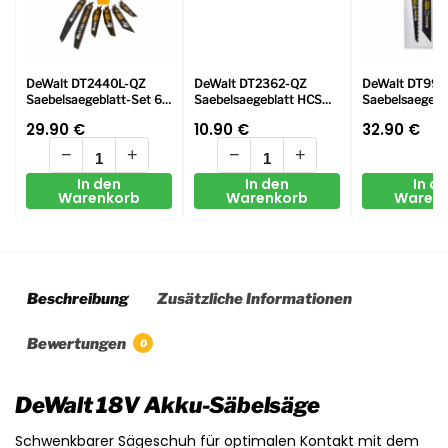
DeWalt DT2440L-QZ
DeWalt DT2362-QZ
DeWalt DT995
Saebelsaegeblatt-Set 6-
Saebelsaegeblatt HCS
Saebelsaegebla
tlg.
Holz 152mm 5Stk
tlg.
29.90
€
10.90
€
32.90
€
−
+
−
+
In den
In den
In d
Warenkorb
Warenkorb
Waren
Beschreibung
Zusätzliche Informationen
Bewertungen
0
DeWalt 18V Akku-Säbelsäge
Schwenkbarer Sägeschuh für optimalen Kontakt mit dem