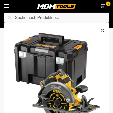
0
Suche
Startseite
Elektrowerkzeuge
Sägen
Kreissägen
DeWalt DCS579NT-XJ 54V XR FLEXVOLT Bürstenloser Akku-Handkreissäge mit Koffer
/
/
/
/