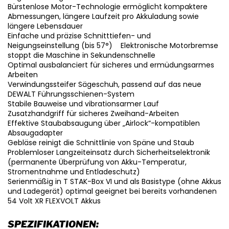
Bürstenlose Motor-Technologie ermöglicht kompaktere
Abmessungen, längere Laufzeit pro Akkuladung sowie
längere Lebensdauer
Einfache und präzise Schnitttiefen- und
Neigungseinstellung (bis 57°) Elektronische Motorbremse
stoppt die Maschine in Sekundenschnelle
Optimal ausbalanciert für sicheres und ermüdungsarmes
Arbeiten
Verwindungssteifer Sägeschuh, passend auf das neue
DEWALT Führungsschienen-System
Stabile Bauweise und vibrationsarmer Lauf
Zusatzhandgriff für sicheres Zweihand-Arbeiten
Effektive Staubabsaugung über „Airlock“-kompatiblen
Absaugadapter
Gebläse reinigt die Schnittlinie von Späne und Staub
Problemloser Langzeiteinsatz durch Sicherheitselektronik
(permanente Überprüfung von Akku-Temperatur,
Stromentnahme und Entladeschutz)
Serienmäßig in T STAK-Box VI und als Basistype (ohne Akkus
und Ladegerät) optimal geeignet bei bereits vorhandenen
54 Volt XR FLEXVOLT Akkus
SPEZIFIKATIONEN: