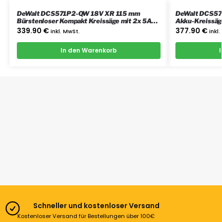
DeWalt DCS571P2-QW 18V XR 115 mm
DeWalt DCS57
Bürstenloser Kompakt Kreissäge mit 2x 5Ah
Akku-Kreissäg
Akkus, Ladegerät und Koffer
339.90
€
377.90
€
inkl. MwSt.
inkl
In den Warenkorb
Schneller und kostenloser Versand
Kostenloser Versand für Bestellungen über 100€