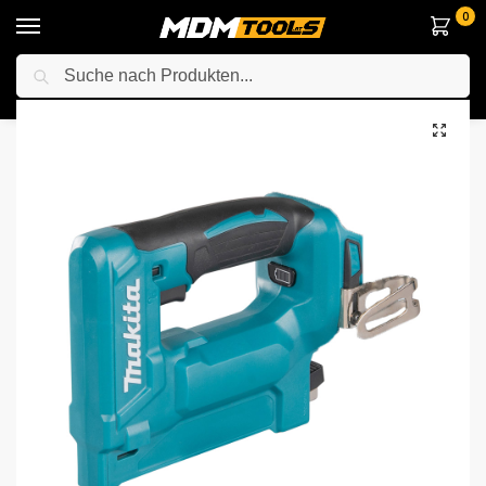
0
Suche
Startseite
Elektrowerkzeuge
Anderes Elektrowerkzeuge
Tacker / Nagelpistole
/
/
/