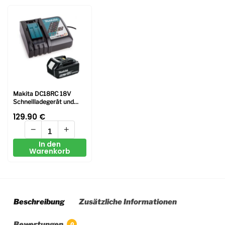
Makita DC18RC 18V
Schnellladegerät und
BL1850 Li-ion 5Ah
129.90
€
Batterie
−
+
In den
Warenkorb
Beschreibung
Zusätzliche Informationen
Bewertungen
0