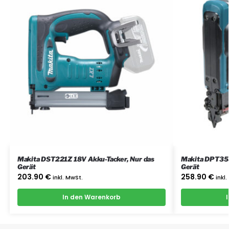
Makita DST221Z 18V Akku-Tacker, Nur das
Makita DPT353Z 18V Akku-Tacker, 
Gerät
Gerät
203.90
€
258.90
€
inkl. MwSt.
inkl
In den Warenkorb