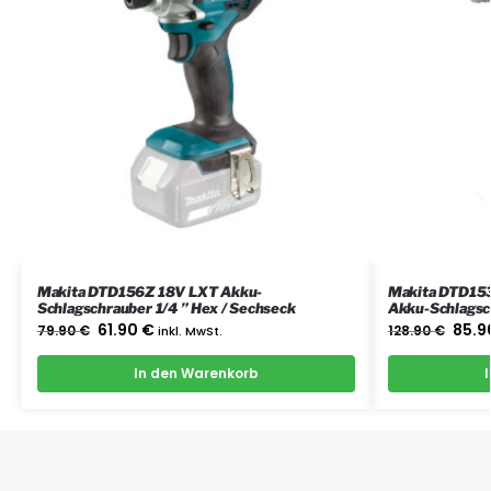
Makita DTD156Z 18V LXT Akku-
Makita DTD153
Schlagschrauber 1/4 ” Hex / Sechseck
Akku-Schlagsch
61.90
€
85.9
79.90
€
inkl. MwSt.
128.90
€
In den Warenkorb