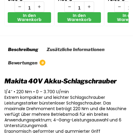
6.3 1/4″)
−
+
−
+
−
In den
In den
In d
Warenkorb
Warenkorb
Waren
Beschreibung
Zusätzliche Informationen
Bewertungen
0
Makita 40V Akku-Schlagschrauber
1/4″ • 220 Nm • 0 – 3.700 U/min
Extrem kompakter und leichter Schlagschrauber
Leistungsstarker bürstenloser Schlagschrauber. Das
maximale Drehmoment beträgt 220 Nm und die Maschine
verfügt über mehrere Betriebsmodi für ein breites
Anwendungsspektrum; 4-Gang-Leistungsauswahl und 6
Unterstützungsmodi.
Ergonomisch geformter und gummierter Griff