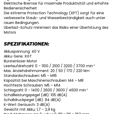
Elektrische Bremse für maximale Produktivität und erhöhte
Bedienersicherheit
Die eXtreme Protection Technology (XPT) sorgt für eine
verbesserte Staub- und Wasserbeständigkeit auch unter
rauen Bedingungen.
Überlast-Schutz minimiert das Risiko einer Überhitzung des
Motors
SPEZIFIKATIONEN:
Akkuspannung: 40 V
Akku-Serie: XGT
Bürstenloser Motor
Leerlaufdrehzahl: 0 – 1100 / 2100 / 3200 / 3700 min⁻¹
Max. Anziehdrehmoment: 20 / 50 / 170 / 220 Nm
Standardschrauben: M5 – M16
Kapazität bei Maschinenschrauben: M4 – M8
Hochfeste Schrauben: M5 – M14
Schlagzahl: 0 – 1400 / 2600 / 3600 / 4600 min⁻¹
Schallleistungspegel (dB): 105 dB(A)
Schalldruckpegel (dB): 94 dB(A)
K-Wert Geräusch: 3 dB(A)
Gewicht mit Akku: 1,7 – 2,9 kg