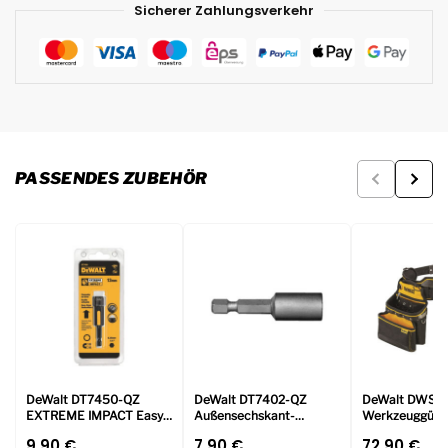
Sicherer Zahlungsverkehr
PASSENDES ZUBEHÖR
DeWalt DT7450-QZ
DeWalt DT7402-QZ
DeWalt DWST
EXTREME IMPACT Easy
Außensechskant-
Werkzeuggürte
Clean Steckschlüssel 13
Steckschlüssel, 50mm
9.90
€
7.90
€
72.90
€
x 75mm
Länge / Größe 8 (Form E