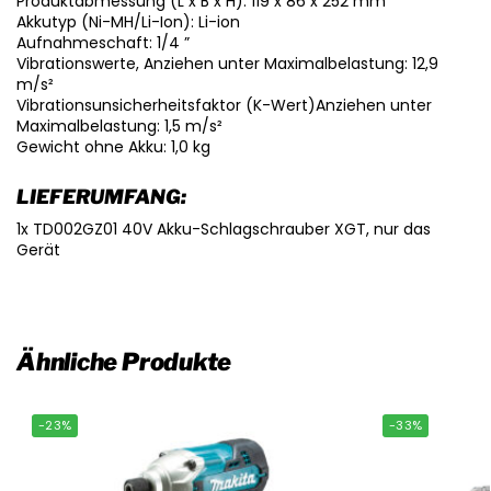
Produktabmessung (L x B x H): 119 x 86 x 252 mm
Akkutyp (Ni-MH/Li-Ion): Li-ion
Aufnahmeschaft: 1/4 ”
Vibrationswerte, Anziehen unter Maximalbelastung: 12,9
m/s²
Vibrationsunsicherheitsfaktor (K-Wert)Anziehen unter
Maximalbelastung: 1,5 m/s²
Gewicht ohne Akku: 1,0 kg
LIEFERUMFANG:
1x TD002GZ01 40V Akku-Schlagschrauber XGT, nur das
Gerät
Ähnliche Produkte
-23%
-33%