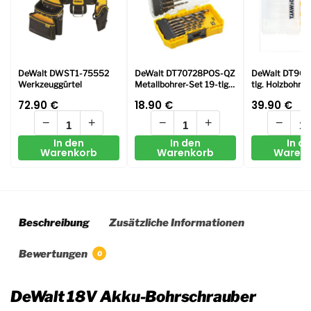
DeWalt DWST1-75552
DeWalt DT70728POS-QZ
DeWalt DT902
Werkzeuggürtel
Metallbohrer-Set 19-tlg.
tlg. Holzbohrer
HSS-G
72.90
€
18.90
€
39.90
€
−
+
−
+
−
In den
In den
In d
Warenkorb
Warenkorb
Waren
Beschreibung
Zusätzliche Informationen
Bewertungen
0
DeWalt 18V Akku-Bohrschrauber