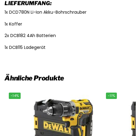
LIEFERUMFANG:
1x DCD780N Li-Ion Akku-Bohrschrauber
1x Koffer
2x DCB182 4Ah Batterien
1x DCB115 Ladegerät
Ähnliche Produkte
-14%
-11%