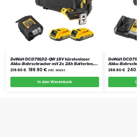
DeWalt DCD791D2-QW 18V bürstenloser
DeWalt DCD79
Akku-Bohrschrauber mit 2x 2Ah Batterien,
Akku-Bohrschr
Ladegerät und Koffer
Ladegerät und 
189.90
€
240
219.90
€
inkl. MwSt.
269.90
€
In den Warenkorb