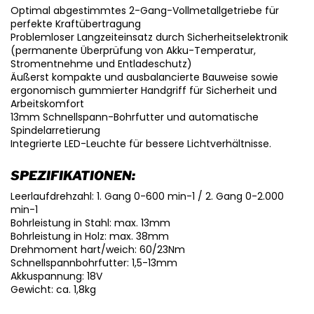
Optimal abgestimmtes 2-Gang-Vollmetallgetriebe für
perfekte Kraftübertragung
Problemloser Langzeiteinsatz durch Sicherheitselektronik
(permanente Überprüfung von Akku-Temperatur,
Stromentnehme und Entladeschutz)
Äußerst kompakte und ausbalancierte Bauweise sowie
ergonomisch gummierter Handgriff für Sicherheit und
Arbeitskomfort
13mm Schnellspann-Bohrfutter und automatische
Spindelarretierung
Integrierte LED-Leuchte für bessere Lichtverhältnisse.
SPEZIFIKATIONEN:
Leerlaufdrehzahl: 1. Gang 0-600 min-1 / 2. Gang 0-2.000
min-1
Bohrleistung in Stahl: max. 13mm
Bohrleistung in Holz: max. 38mm
Drehmoment hart/weich: 60/23Nm
Schnellspannbohrfutter: 1,5-13mm
Akkuspannung: 18V
Gewicht: ca. 1,8kg