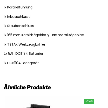
1x Parallelführung
1x Inbusschlüssel
1x Staubanschluss
1x 165 mm Karbidsägeblatt/ Hartmetallsägeblatt
1x TSTAK Werkzeugkoffer
2x 5Ah DCB184 Batterien
1x DCB1104 Ladegerät
Ähnliche Produkte
-24%