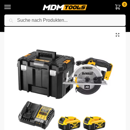
0
Suche
Startseite
Elektrowerkzeuge
Sägen
Kreissägen
DeWalt DCS391P2-QW 18V XR Li-ion 165 mm Akku Hand-Kreissäge mit 2x 5Ah Batterien, Ladegerät und TSTAK Werkzeugkoffer
/
/
/
/