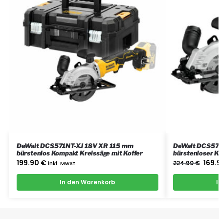
DeWalt DCS571NT-XJ 18V XR 115 mm
DeWalt DCS57
bürstenlos Kompakt Kreissäge mit Koffer
bürstenloser 
das Gerät
199.90
€
169
inkl. MwSt.
224.90
€
In den Warenkorb