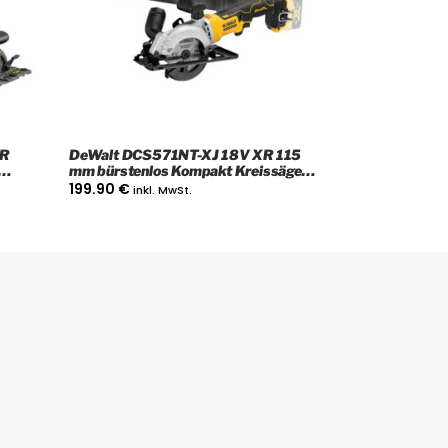
R
DeWalt DCS571NT-XJ 18V XR 115
mm bürstenlos Kompakt Kreissäge
us,
mit Koffer
199.90
€
inkl. MwSt.