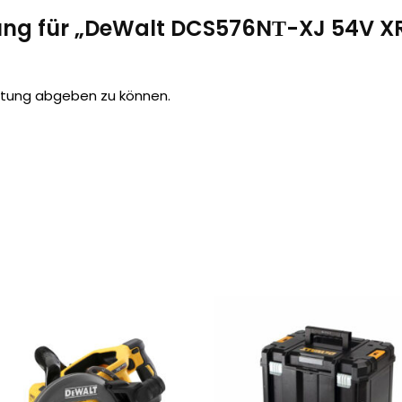
ung für „DeWalt DCS576NТ-XJ 54V XR 
rtung abgeben zu können.