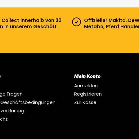
& Collect innerhalb von 30
Offizieller Makita, DeW
n in unserem Geschäft
Metabo, Pferd Händle
n
Mein Konto
Anmelden
ige Fragen
Registrieren
 Geschäftsbedingungen
Zur Kasse
zerklärung
echt