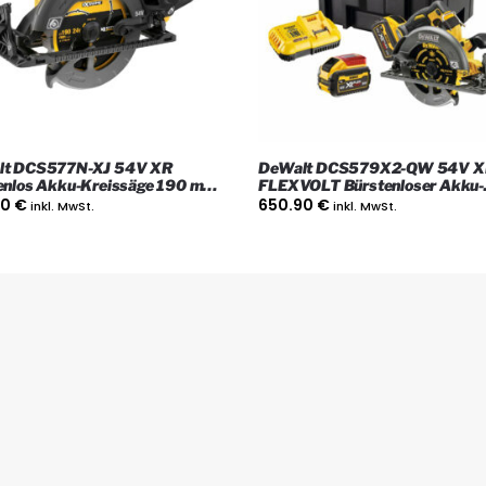
lt DCS577N-XJ 54V XR
DeWalt DCS579X2-QW 54V X
enlos Akku-Kreissäge 190 mm,
FLEXVOLT Bürstenloser Akku-
as Gerät
Handkreissäge mit 2x 9Ah Akk
90
€
650.90
€
inkl. MwSt.
inkl. MwSt.
Ladegerät und Koffer