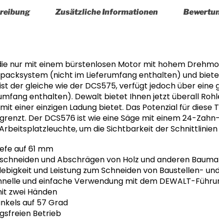
reibung
Zusätzliche Informationen
Bewertu
die nur mit einem bürstenlosen Motor mit hohem Drehmome
acksystem (nicht im Lieferumfang enthalten) und bietet
t der gleiche wie der DCS575, verfügt jedoch über eine ge
fang enthalten). Dewalt bietet Ihnen jetzt überall Rohle
it einer einzigen Ladung bietet. Das Potenzial für diese T
renzt. Der DCS576 ist wie eine Säge mit einem 24-Zahn
rbeitsplatzleuchte, um die Sichtbarkeit der Schnittlinien
tiefe auf 61 mm
rschneiden und Abschrägen von Holz und anderen Baumat
igkeit und Leistung zum Schneiden von Baustellen- und 
schnelle und einfache Verwendung mit dem DEWALT-Führ
 mit zwei Händen
nkels auf 57 Grad
gsfreien Betrieb