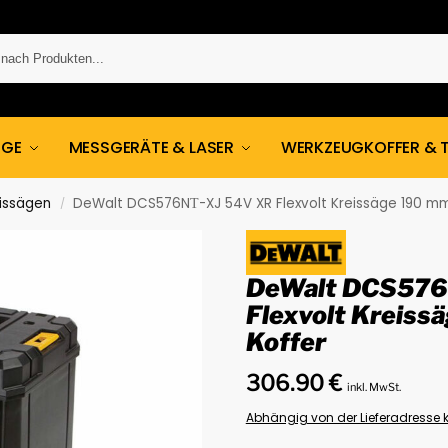
UGE
MESSGERÄTE & LASER
WERKZEUGKOFFER & 
issägen
DeWalt DCS576NТ-XJ 54V XR Flexvolt Kreissäge 190 mm
/
DeWalt DCS576
Flexvolt Kreiss
Koffer
306.90
€
inkl. MwSt.
Abhängig von der Lieferadresse k