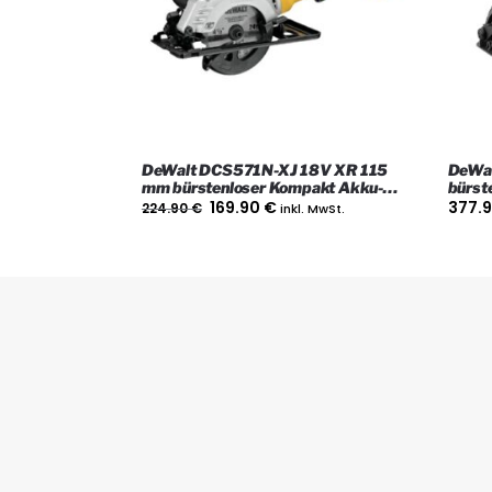
DeWalt DCS571N-XJ 18V XR 115
DeWa
mm bürstenloser Kompakt Akku-
bürst
Kreissäge, Nur das Gerät
nur d
169.90
€
377.
224.90
€
inkl. MwSt.