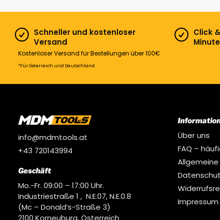
Schneller und kostenloser
Click 
Versand
Minute
Kostenloser Versand für Bestellungen über 100€
*Für Österreich und Deutschland
Informatio
Über uns
info@mdmtools.at
FAQ – häuf
+43 720143994
Allgemeine
Geschäft
Datenschut
Mo.-Fr. 09:00 – 17:00 Uhr.
Widerrufsr
Industriestraße 1 , N.E.07, N.E.0.8
Impressum
(Mc – Donald’s-Straße 3)
2100 Korneuburg, Österreich