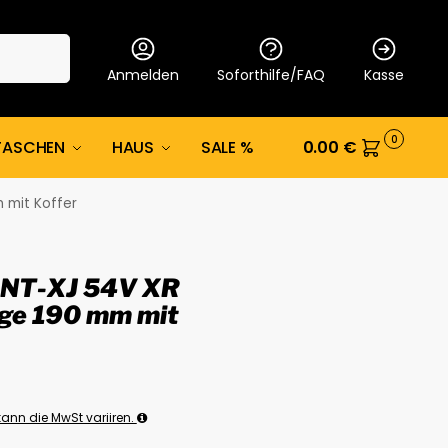
Suche
Anmelden
Soforthilfe/FAQ
Kasse
0
TASCHEN
HAUS
SALE %
0.00
€
 mit Koffer
NТ-XJ 54V XR
äge 190 mm mit
ann die MwSt variiren.